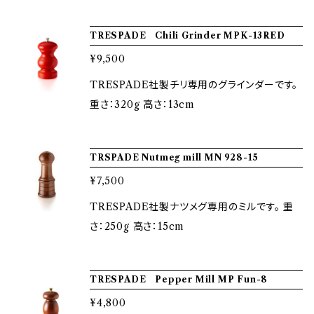
ミルは、 全て職人による手作業でひとつづつ丁
寧に作られています。 挽き目の調整もでき、重宝
TRESPADE Chili Grinder MPK-13RED
する一品です。 カラーは、ブラック、ブロンズ、レッ
¥9,500
ドの3種類です。
TRESPADE社製チリ専用のグラインダーです。
重さ：320g 高さ：13cm
TRSPADE Nutmeg mill MN 928-15
¥7,500
TRESPADE社製ナツメグ専用のミルです。 重
さ：250g 高さ：15cm
TRESPADE Pepper Mill MP Fun-8
¥4,800