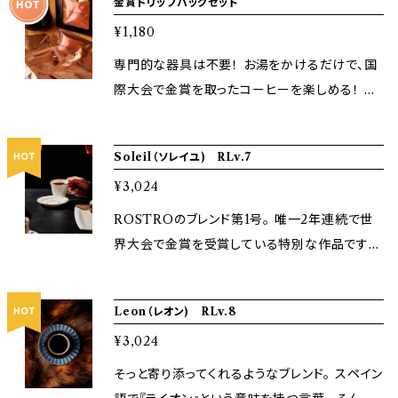
金賞ドリップバッグセット
体験ができます！ お中元やお歳暮などの季節の
えも抜群です。
ご挨拶にも大切な人への贈り物としてもぜひご
¥1,180
活用してください！ ※熨斗をご希望の場合は、備
専門的な器具は不要！ お湯をかけるだけで、国
考欄に「表書き」「名前書き」をご明記くださいま
際大会で金賞を取ったコーヒーを楽しめる！ プ
せ。
レゼント用や自分へのご褒美,お出かけ先,リラッ
クスしたい時、どんな場面でも大活躍です！ 忙し
Soleil（ソレイユ) RLv.7
くても贅沢な時間をコーヒーと共に。 【ラインナ
¥3,024
ップ】 SOLEIL:2019年,2020年 金賞受賞 L
EON:2020年 金賞受賞 VASCO:2020年
ROSTROのブレンド第1号。 唯一2年連続で世
金賞受賞 BARISTA:2023年 金賞受賞
界大会で金賞を受賞している特別な作品です。
マイルドビターでチョコレートのような甘味とコ
クのバランスの良い味わいになっています。 「お
Leon（レオン) RLv.8
店で出てくるコーヒーなんて、どれも同じでい
¥3,024
い」 そんな風に思われがちなところに、光を差し
たい。 主な卸先がフランス料理系だったことか
そっと寄り添ってくれるようなブレンド。 スペイン
ら、その食中や食後にも寄り添う味わいとして磨