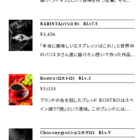
語で『ライオン』という意味を持つ言葉。 そんな
かれていきました。 だからこそ、フランス語で『太
ライオンのような力強さを持ちつつも、どこか優
陽』という意味を持つ“Soleil”へと名付けられ
しく、柔らかい。 ビターでありながらスモーキー
BARISTA(バリスタ) RLv7.5
ました。 Roast Lv:7(Mild Roast)/200g
ではない、そんな洗練された「玄人」のような作
¥3,456
品です。 迷ったらこれ！と自信を持っておすすめ
できるブレンドです。 Roast Lv:8 (Bitter Roas
「本当に美味しいエスプレッソはこれ！」と世界中
t)/200g
のバリスタさん達に届けたい想いで作った作品。
エスプレッソで飲むのでも美味しいがカフェラテ
やハンドドリップでも美味しく召し上がれる1杯。
Rostro（ロストロ) RLv.3
ビターマイルドで果実感やチョコレートのような
¥3,024
甘味とコクがある味わいになっています。 Roas
t Lv:7.5(Bitter Mild Roast)/200g 2023年
ブランドの名を冠したブレンド ROSTROはスペ
世界大会金賞受賞
イン語で『顔』という意味。 このブレンドには、決
まった固定の味わいがあるわけではありませ
ん。 表現しているのは、オーナーの思う「完熟フ
Choconegro(ショコネグロ) RLv.9
ルーツとしての甘酸っぱさ」 Roast Lv:3 (Light