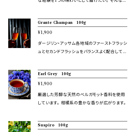
な経験を1つの味わいとして届けたい。 そんなオ
ーナーの想いから作られたブレンドです。 そこか
らスペイン語で「私の人生」という意味を名付け
Grante Champan 100g
られました。 独特なインドネシア産のコーヒーの
¥1,900
香りを生かし、ほんのりと甘酸っぱい濃厚なコク
とビターな後味を表現した作品。 Roast Lv:6
ダージリン・アッサム各地域のファーストフラッシ
(Mild Roast)/200g まさに人生そのものを感
ュとセカンドフラッシュをバランスよく配合してい
じられる1杯となっています。
ます。 水色は格調高く、香り・コクがとても上品
でベストバランスな最高級ブレンドティ。
Earl Grey 100g
¥1,900
厳選した芳醇な天然のベルガモット香料を使用
しています。 柑橘系の豊かな香りが広がります。
Suspiro 100g