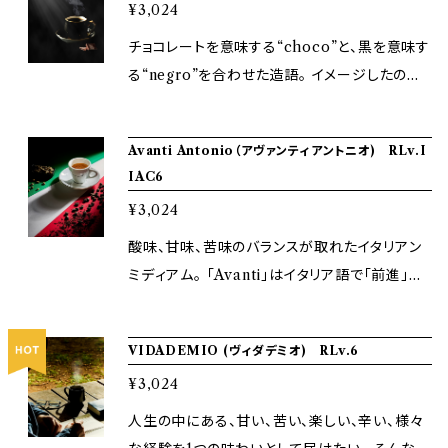
¥3,024
Roast)/200g 甘酸っぱい、完熟した種子のある
果実のニュアンス 様々なフルーツを感じられる
チョコレートを意味する“choco”と、黒を意味す
ブレンドです。
る“negro”を合わせた造語。 イメージしたのは、
まさにフルブラックのチョコレートです。 スモー
キーでありながら、決して焦がさない。 そんな職
Avanti Antonio（アヴァンティアントニオ) RLv.I
人の絶妙なラインで仕立てられた最も重厚感の
IAC6
ある味わいです。 Roast Lv:9 (Bitter Roast)/
¥3,024
200g ビターが好きな人にとって満足感の高い1
杯です。
酸味、甘味、苦味のバランスが取れたイタリアン
ミディアム。 「Avanti」はイタリア語で「前進」を
意味します。 「Antonio」はイタリアの前衛的な
焙煎を教えてくれた方の名前をお借りしていま
VIDADEMIO (ヴィダデミオ) RLv.6
す。 現在のイタリアの焙煎方法を取り入れた、柔
¥3,024
らかい甘味やコクのあるブレンドです。 2021年
世界大会で金賞受賞。 Roast IIAC6 (Mild Ro
人生の中にある、甘い、苦い、楽しい、辛い、様々
ast)/200g