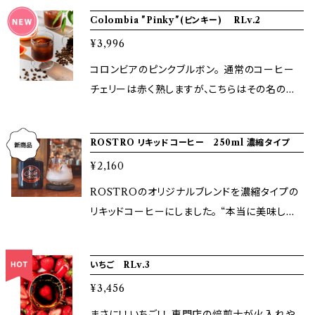
に必要な知識や注ぐときのワンポイントアドバイ
Colombia "Pinky"(ピンキー) RLv.2
スを実演しながら丁寧にお伝えさせていただき
¥3,996
ます！ アイスコーヒーは濃厚でまろやかな仕上
がりに！ホットコーヒーでも味わい深くバランス
コロンビアのピンクブルボン。 通常のコーヒー
の良い仕上がりに！ お家で淹れるとなんかうま
チェリーは赤く熟しますが、こちらはその名の通
くいかない！やお店での味を再現してみたい！と
りピンク色に熟します。 収穫量の少ない希少品
いった方はぜひご参加ください^^ イベントを通
種です。 ピンクグレープフルーツやライチのよう
ROSTRO リキッドコーヒー 250ml 濃縮タイプ
して本格的なコーヒーを楽しめるようにしてい
なフルーティーな味わい。 甘酸っぱく、香り豊か
きましょう！ ご参加お待ちしております！
¥2,160
に焙煎しました。 Roast Lv:2 (Light Roast)/2
00g ※写真とはパッケージが変わる可能性が
ROSTROのオリジナルブレンドを濃縮タイプの
ございます。
リキッドコーヒーにしました。 “本当に美味しい
と思えるようなアイスコーヒーが飲みたい” “ミ
ルクチョコレート感のでるアイスカフェオレが飲
いちご RLv.3
みたい” そんな願いを叶えるような1瓶になって
¥3,456
います。 「水で割るだけ」「牛乳で割るだけ」で専
門店で作る珈琲の味わいになるのでぜひお試し
まさに！！いちご！！ 専門店の焙煎士が火入れや