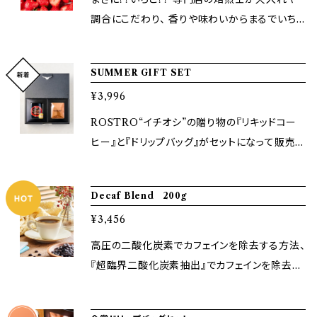
ください！ ～ブレンド紹介～ SOLEIL:お店のブ
調合にこだわり、 香りや味わいからまるでいちご
レンド第1号であり、唯一2年連続で世界大会金
を彷彿とさせるようなブレンドになっています！！
賞を獲得している まさに特別なブレン
甘酸っぱい酸味が口いっぱいに広がり、酸味が
SUMMER GIFT SET
ドです。 マイルドなチョコレート感のあ
苦手な人でも飲みやすい味わいです！ コーヒー
る味わいになっています。
¥3,996
でここまでの再現が・・・と飲んでいただいた方か
らは驚きのお声いただいています＾＾ Roast Lv:
ROSTRO“イチオシ”の贈り物の『リキッドコー
3 (Light Roast)/200g
ヒー』と『ドリップバッグ』がセットになって販売で
す！ ◆リキッドコーヒーは国際品評会で2年連続
金賞を頂いた『ソレイユ』が濃縮タイプとなって
Decaf Blend 200g
います。 水で割るだけで上質なブラックコーヒ
¥3,456
ーに、牛乳で割るとミルクチョコレートを彷彿と
させるような味わいになっています！ ◆ドリップ
高圧の二酸化炭素でカフェインを除去する方法、
バッグはソレイユはもちろん、その他にも3種類
『超臨界二酸化炭素抽出』でカフェインを除去し
金賞を取ったブレンドが入っており、お湯をかけ
たコーヒー豆を使用しています。 しっかり深煎り
るだけで“どこでも”、“いつでも”気分が変わる
で、コーヒーのコクや苦味を感じられ、飲みごた